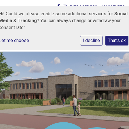
INTRANET KPO |
VACATURES
Hi! Could we please enable some additional services for
Social
Media & Tracking
? You can always change or withdraw your
consent later.
Let me choose
I decline
That's ok